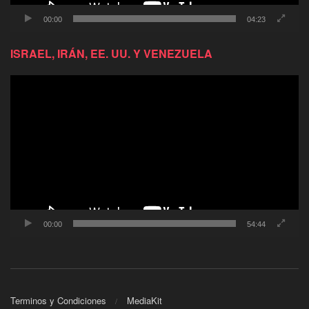
00:00
04:23
ISRAEL, IRÁN, EE. UU. Y VENEZUELA
Reproductor
de
video
00:00
54:44
Terminos y Condiciones
MediaKit