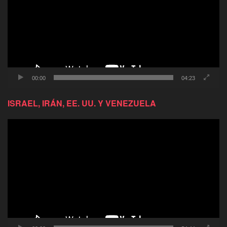
00:00
04:23
ISRAEL, IRÁN, EE. UU. Y VENEZUELA
Reproductor
de
video