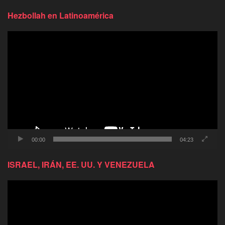
Hezbollah en Latinoamérica
Reproductor
de
video
00:00
04:23
ISRAEL, IRÁN, EE. UU. Y VENEZUELA
Reproductor
de
video