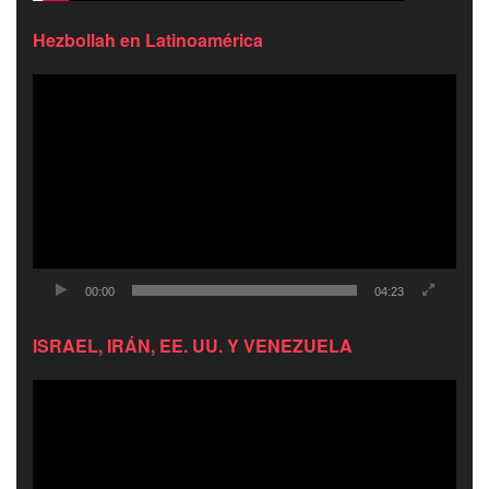
Hezbollah en Latinoamérica
Reproductor
de
video
00:00
04:23
ISRAEL, IRÁN, EE. UU. Y VENEZUELA
Reproductor
de
video