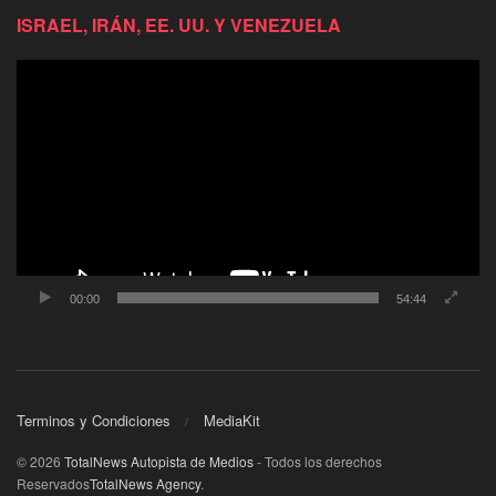
ISRAEL, IRÁN, EE. UU. Y VENEZUELA
Reproductor
de
video
00:00
54:44
Terminos y Condiciones
MediaKit
© 2026
TotalNews Autopista de Medios
- Todos los derechos
Reservados
TotalNews Agency
.