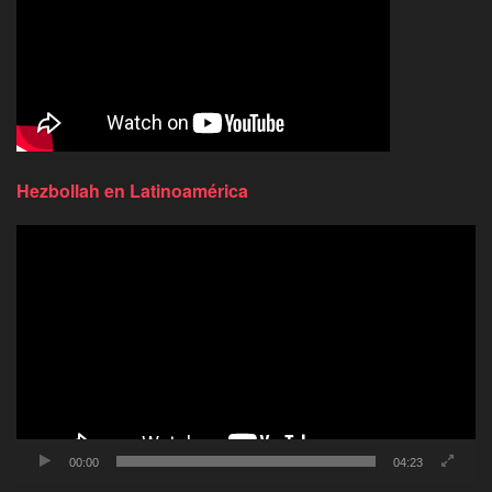
Hezbollah en Latinoamérica
Reproductor
de
video
00:00
04:23