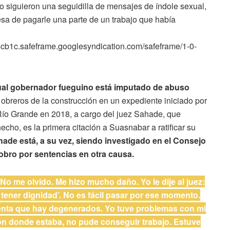
go siguieron una seguidilla de mensajes de índole sexual,
esa de pagarle una parte de un trabajo que había
cb1c.safeframe.googlesyndication.com/safeframe/1-0-
tual gobernador fueguino está imputado de abuso
 obreros de la construcción en un expediente iniciado por
 Río Grande en 2018, a cargo del juez Sahade, que
cho, es la primera citación a Suasnabar a ratificar su
ade está, a su vez, siendo investigado en el Consejo
obro por sentencias en otra causa.
o me olvido. Me hizo mucho daño. Yo le dije al juez:
tener dignidad’. No es fácil pasar por ese momento.
enta que hay degenerados. Yo tuve problemas con mi
ión donde estaba, no pude conseguir trabajo. Estuve