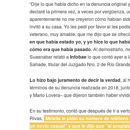
“Dije lo que había dicho en la denuncia original 
declaré la primera vez, a veces por vergüenza, 
aparentemente no me creyeron cómo habían sido
invitó a su casa. Yo les pedí por favor si les p
veterano, muy amable, que me dijo que se ofrecía
en que había estado yo, y yo hice lo que hab
cómo era que había pasado
. Al demostrarlo, 
Suasnabar relató a
Infobae
lo que contó ayer a 
Sahade, titular del Juzgado Nro. 2 de Río Grande
Lo hizo bajo juramento de decir la verdad
, al
términos de su denuncia realizada en 2018, junt
y Mario Lovera– que dijeron también haber vivido
En su testimonio, contó que después de ir a verlo
Rivas,
Melella le pidió su número de teléfono
un novio casual” y que le dijo que “si aceptaba