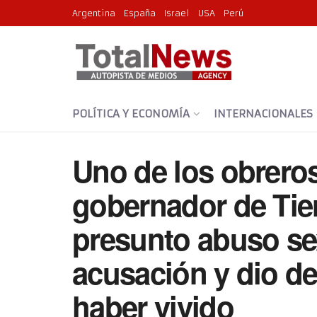
Argentina
España
Israel
USA
Perú
POLÍTICA Y ECONOMÍA
INTERNACIONALES
Uno de los obrero
gobernador de Tie
presunto abuso sexu
acusación y dio det
haber vivido