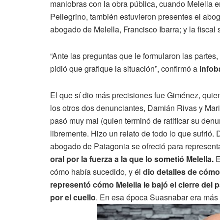
maniobras con la obra pública, cuando Melella 
Pellegrino, también estuvieron presentes el ab
abogado de Melella, Francisco Ibarra; y la fisca
“Ante las preguntas que le formularon las partes
pidió que grafique la situación”, confirmó a
Info
El que sí dio más precisiones fue Giménez, qui
los otros dos denunciantes, Damián Rivas y Mari
pasó muy mal (quien terminó de ratificar su denun
libremente. Hizo un relato de todo lo que sufrió.
abogado de Patagonia se ofreció para representa
oral por la fuerza a la que lo sometió Melella.
E
cómo había sucedido, y él
dio detalles de cómo
representó cómo Melella le bajó el cierre del p
por el cuello
. En esa época Suasnabar era más d