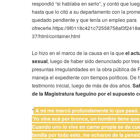
respondió “si hablaba en serio”, y contó que lue
hasta que lo citó a su departamento con la prom
quedado pendiente y que tenía un empleo para
ofrecerle.https://9f0118c421c72558758af3f2418e
37/html/container.html
Lo hizo en el marco de la causa en la que
el ac
sexual
, luego de haber sido denunciado por tres
presuntas irregularidades en la obra pública de
maneja el expediente con tiempos políticos. De he
testimonio inicial, luego de más de dos años.
Sah
de la Magistratura fueguino por el supuesto c
”
A mí me marcó profundamente lo que pasó. N
‘Yo vine acá por bronca, un hombre tiene que 
Cuando uno lo vive en carne propia se da cu
familia por todo esto, me echaron de la pens