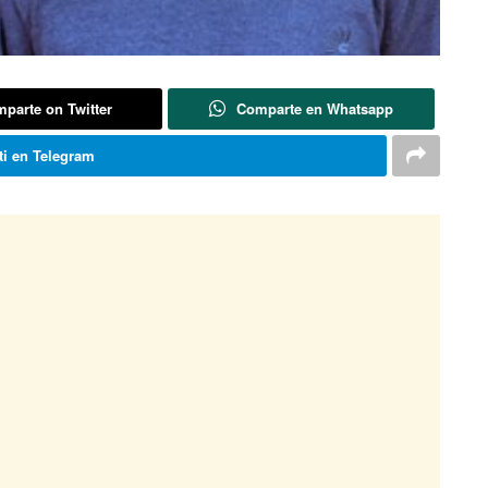
parte on Twitter
Comparte en Whatsapp
i en Telegram