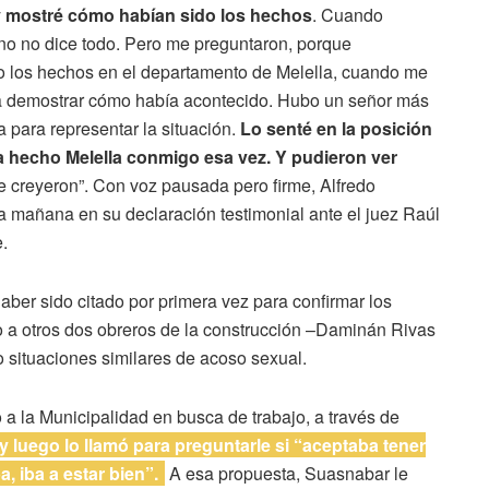
y
mostré cómo habían sido los hechos
. Cuando
uno no dice todo. Pero me preguntaron, porque
 los hechos en el departamento de Melella, cuando me
odía demostrar cómo había acontecido. Hubo un señor más
 para representar la situación.
Lo senté en la posición
ía hecho Melella conmigo esa vez. Y pudieron ver
me creyeron”. Con voz pausada pero firme, Alfredo
la mañana en su declaración testimonial ante el juez Raúl
.
 haber sido citado por primera vez para confirmar los
o a otros dos obreros de la construcción –Daminán Rivas
 situaciones similares de acoso sexual.
 a la Municipalidad en busca de trabajo, a través de
 y luego lo llamó para preguntarle si “aceptaba tener
, iba a estar bien”.
A esa propuesta, Suasnabar le