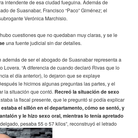
era intendente de esa ciudad fueguina. Además de
ogado de Suasnabar, Francisco “Paco” Giménez; el
l subrogante Verónica Marchisio.
, hubo cuestiones que no quedaban muy claras, y se le
bae
una fuente judicial sin dar detalles.
en además de ser el abogado de Suasnabar representa a
o Lovera. “A diferencia de cuando declaró Rivas que lo
cia el día anterior), lo dejaron que se explaye
 Después le hicimos algunas preguntas las partes, y el
r la situación que contó.
Recreó la situación de sexo
staba la fiscal presente, que le preguntó si podía explicar
 estaba el sillón en el departamento, cómo se sentó, y
antalón y le hizo sexo oral, mientras lo tenía apretado
elgado, pesaba 55 o 57 kilos”, reconstruyó el letrado