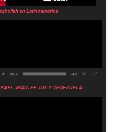
ezbollah en Latinoamérica
productor
e
deo
00:00
04:23
SRAEL, IRÁN, EE. UU. Y VENEZUELA
productor
e
deo