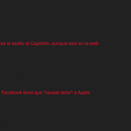
e a estar disponible tras el
ue solo en la web
o a sus empleados que
ar dolor” a Apple