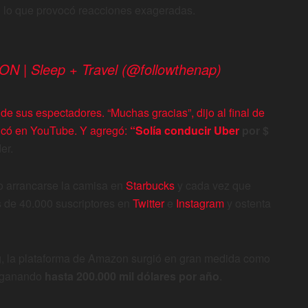
, lo que provocó reacciones exageradas.
N | Sleep + Travel (@followthenap)
de sus espectadores. “Muchas gracias”, dijo al final de
licó en YouTube. Y agregó:
“Solía ​​conducir
Uber
por $
er.
o arrancarse la camisa en
Starbucks
y cada vez que
s de 40.000 suscriptores en
Twitter
e
Instagram
y ostenta
g, la plataforma de Amazon surgió en gran medida como
s ganando
hasta 200.000 mil dólares por año
.