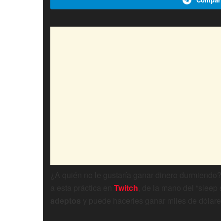
¿A quién no le gustaría ganar dinero durmiendo
a esta práctica en
Twitch
, de la mano del “sleep
adeptos
y puede hacerles ganar miles de dólare