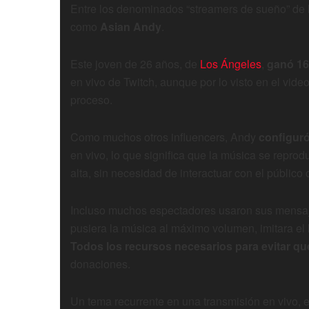
Entre los denominados “streamers de sueño” de 
como
Asian Andy
.
Este joven de 26 años, de
Los Ángeles
,
ganó 16
en vivo de Twitch, aunque por lo visto en el vid
proceso.
Como muchos otros influencers, Andy
configuró
en vivo, lo que significa que la música se repro
alta, sin necesidad de interactuar con el público
Incluso muchos espectadores usaron sus mensajes
pusiera la música al máximo volumen, imitara el 
Todos los recursos necesarios para evitar que
donaciones.
Un tema recurrente en una transmisión en vivo, 