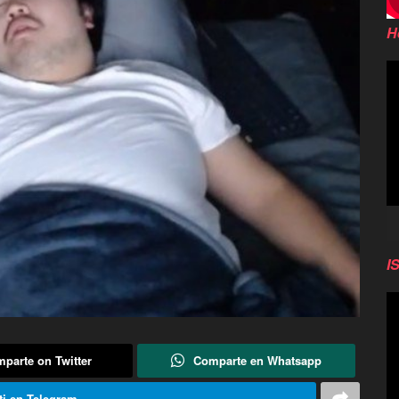
H
Re
d
vi
I
Re
d
vi
parte on Twitter
Comparte en Whatsapp
i en Telegram