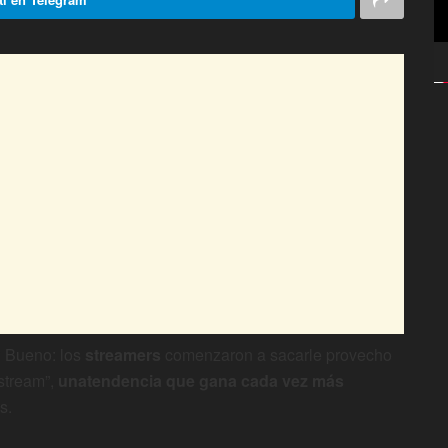
? Bueno: los
streamers
comenzaron a sacarle provecho
 stream”,
una
tendencia que gana cada vez más
s.