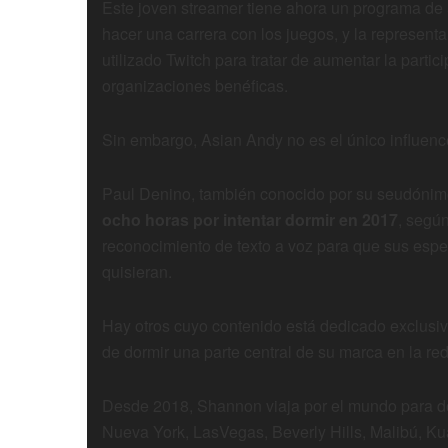
Este joven streamer tiene ahora un programa de 
hacer una carrera con los juegos, y la represen
utilizado Twitch para tratar de aumentar la parti
organizaciones benéficas.
Sin embargo, Asian Andy no es el único influenc
Paul Denino, también conocido por su seudónim
ocho horas por intentar dormir en 2017
, según
reconocimiento de texto a voz para que sus espe
quisieran.
Hay otros cuyo contenido está dedicado exclusi
de dormir una parte central de su marca en la red
Desde 2018, Shannon viaja por el mundo para do
Nueva York, LasVegas, Beverly Hills, Malibú, K