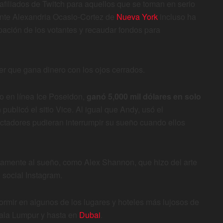
afiliados de Twitch para aquellos que se toman en serio
tante Alexandria Ocasio-Cortez de
Nueva York
incluso ha
cipación de los votantes y recaudar fondos para
er que gana dinero con los ojos cerrados.
o en línea Ice Poseidon,
ganó 5,000 mil dólares en solo
 publicó el sitio Vice. Al igual que Andy, usó el
ctadores pudieran interrumpir su sueño cuando ellos
vamente al sueño, como Alex Shannon, que hizo del arte
 social Instagram.
rmir en algunos de los lugares y hoteles más lujosos de
uala Lumpur y hasta en
Dubai
.