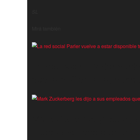
SL
Mirá también
La red social Parler vuelv
asalto al Capitolio, aunq
Mark Zuckerberg les dij
Facebook tiene que “caus