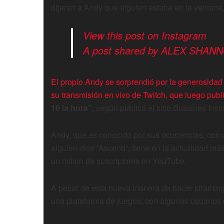
dijeran a Andy que alguien estaba en la ventana
View this post on Instagram
A post shared by ALEX SHANNO
El propio Andy se sorprendió por la generosidad 
su transmisión en vivo de Twitch, que luego pub
16 la hora”,
según publicó el sitio Bussines Insid
Andy, que es conocido por sus ocurrencias, com
alguien dice “Ascend”, tiene en la actualidad má
un millón de suscriptores en YouTube.
A pesar de esta nueva manera de hacer stramin
una plataforma de juegos, con algunos usuario