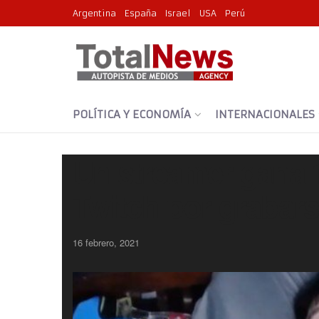
Argentina
España
Israel
USA
Perú
POLÍTICA Y ECONOMÍA
INTERNACIONALES
Un streamer gana 1
Twitch por grabar
16 febrero, 2021