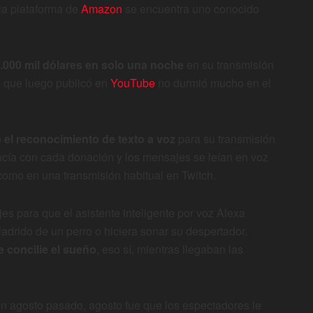
la plataforma de
Amazon
se encuentra uno conocido
.000 mil dólares en solo una noche
en su transmisión
eo que luego publicó en
YouTube
no durmió mucho en el
 el reconocimiento de texto a voz
para su transmisión
ducía con cada donación y los mensajes se leían en voz
 como en una transmisión habitual en Twitch.
 para que el asistente inteligente por voz Alexa
ladrido de un perro o hiciera sonar su despertador.
 concilie el sueño
, eso sí, mientras llegaban las
en agosto pasado, agosto fue que los espectadores le