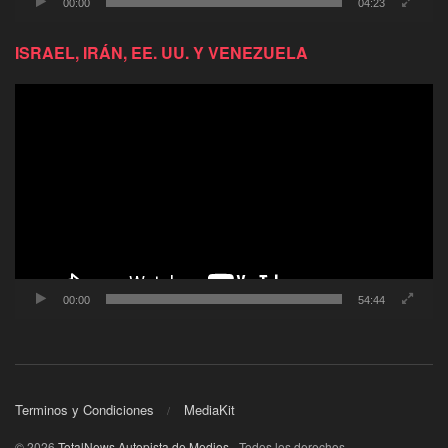
00:00
04:23
ISRAEL, IRÁN, EE. UU. Y VENEZUELA
Reproductor
de
video
00:00
54:44
Terminos y Condiciones
MediaKit
© 2026
TotalNews Autopista de Medios
- Todos los derechos