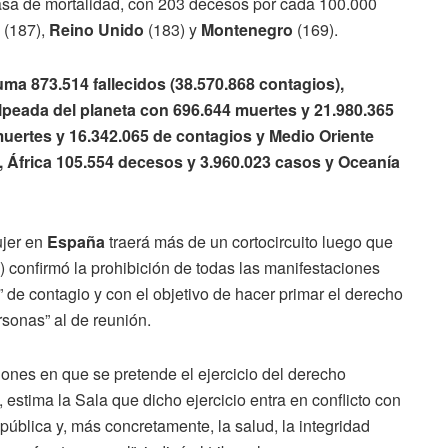
tasa de mortalidad, con 203 decesos por cada 100.000
a
(187),
Reino Unido
(183) y
Montenegro
(169).
a 873.514 fallecidos (38.570.868 contagios),
olpeada del planeta con 696.644 muertes y 21.980.365
uertes y 16.342.065 de contagios y Medio Oriente
s, África 105.554 decesos y 3.960.023 casos y Oceanía
ujer en
España
traerá más de un cortocircuito luego que
) confirmó la prohibición de todas las manifestaciones
” de contagio y con el objetivo de hacer primar el derecho
ersonas” al de reunión.
iones en que se pretende el ejercicio del derecho
estima la Sala que dicho ejercicio entra en conflicto con
pública y, más concretamente, la salud, la integridad