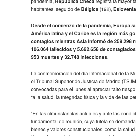
pandemia,
República Checa
registra la mayor 
habitantes, seguido de
Bélgica
(192),
Esloveni
Desde el comienzo de la pandemia, Europa sum
América latina y el Caribe es la región más g
contagios mientras Asia informó de 259.298 m
106.064 fallecidos y 5.692.658 de contagiado
953 muertes y 32.748 infecciones
.
La conmemoración del día Internacional de la M
el Tribunal Superior de Justicia de Madrid (TSJM
convocadas para el lunes al apreciar “alto riesgo
“a la salud, la integridad física y la vida de las p
“En las circunstancias actuales y ante las condic
fundamental de reunión, cuya tutela se demanda, 
bienes y valores constitucionales, como la salud 