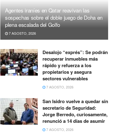
Agentes iraníes en Qatar reavivan las
sospechas sobre el doble juego de Doha en
plena escalada del Golfo
7 AGOSTO, 2026
Desalojo “exprés”: Se podrán
recuperar inmuebles más
rápido y refuerza a los
propietarios y asegura
sectores vulnerables
7 AGOSTO, 2026
San Isidro vuelve a quedar sin
secretario de Seguridad:
Jorge Berredo, curiosamente,
renunció a 14 días de asumir
7 AGOSTO, 2026