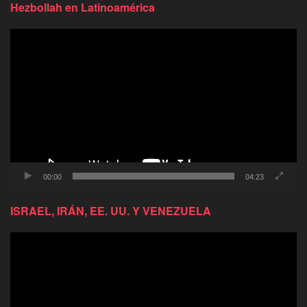
Hezbollah en Latinoamérica
Reproductor
de
video
00:00
04:23
ISRAEL, IRÁN, EE. UU. Y VENEZUELA
Reproductor
de
video