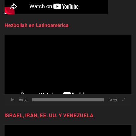
Hezbollah en Latinoamérica
Reproductor
de
video
00:00
04:23
ISRAEL, IRÁN, EE. UU. Y VENEZUELA
Reproductor
de