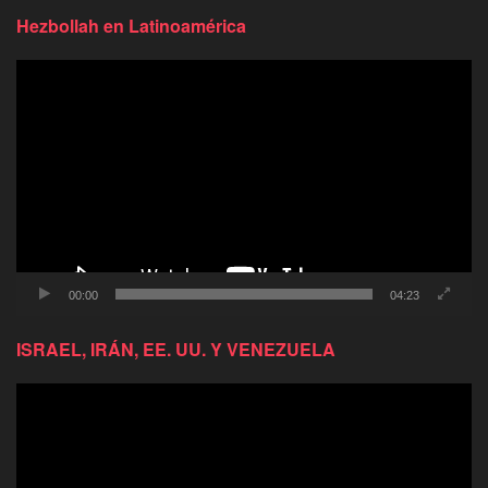
Hezbollah en Latinoamérica
Reproductor
de
video
00:00
04:23
ISRAEL, IRÁN, EE. UU. Y VENEZUELA
Reproductor
de
video