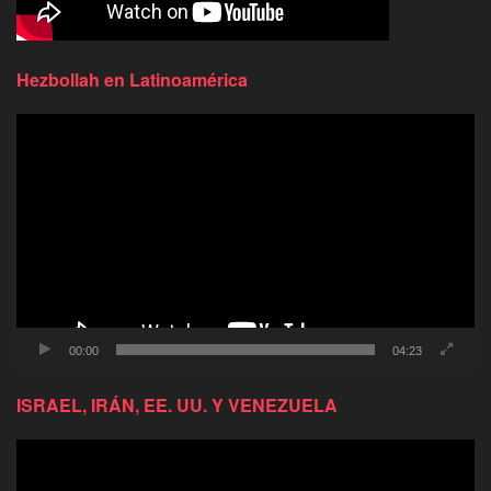
Hezbollah en Latinoamérica
Reproductor
de
video
00:00
04:23
ISRAEL, IRÁN, EE. UU. Y VENEZUELA
Reproductor
de