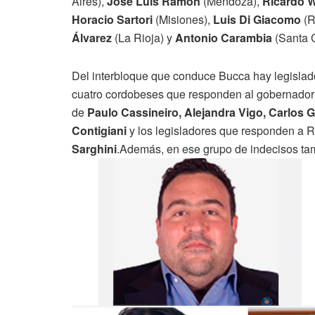
Aires),
José Luis Ramón
(Mendoza),
Ricardo 
Horacio Sartori
(Misiones),
Luis Di Giacomo
(R
Álvarez
(La Rioja) y
Antonio Carambia
(Santa C
Del interbloque que conduce Bucca hay legislador
cuatro cordobeses que responden al gobernado
de
Paulo Cassineiro, Alejandra Vigo, Carlos 
Contigiani
y los legisladores que responden a 
Sarghini
.Además, en ese grupo de indecisos ta