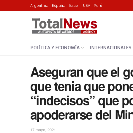
Argentina
España
Israel
USA
Perú
POLÍTICA Y ECONOMÍA
INTERNACIONALES
Aseguran que el g
que tenia que pon
“indecisos” que p
apoderarse del Min
17 mayo, 2021