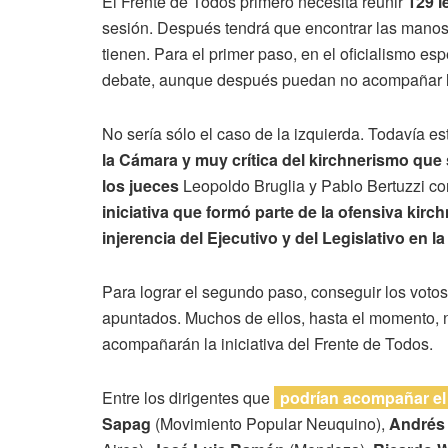
El Frente de Todos primero necesita reunir
129 l
sesión. Después tendrá que encontrar las manos 
tienen. Para el primer paso, en el oficialismo es
debate, aunque después puedan no acompañar l
No sería sólo el caso de la izquierda. Todavía es
la Cámara y muy crítica del kirchnerismo que s
los jueces
Leopoldo Bruglia y Pablo Bertuzzi co
iniciativa que formó parte de la ofensiva kir
injerencia del Ejecutivo y del Legislativo en la
Para lograr el segundo paso, conseguir los votos
apuntados. Muchos de ellos, hasta el momento, n
acompañarán la iniciativa del Frente de Todos.
Entre los dirigentes que
podrían acompañar el
Sapag
(Movimiento Popular Neuquino),
Andrés 