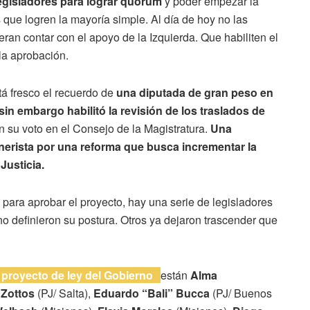
egisladores para lograr quórum
y poder empezar la
que logren la mayoría simple. Al día de hoy no las
peran contar con el apoyo de la Izquierda. Que habiliten el
a aprobación.
tá fresco el recuerdo de
una diputada de gran peso en
in embargo habilitó la revisión de los traslados de
n su voto en el Consejo de la Magistratura.
Una
chnerista por una reforma que busca incrementar la
 Justicia.
 para aprobar el proyecto, hay una serie de legisladores
o definieron su postura. Otros ya dejaron trascender que
 proyecto de ley del Gobierno
están
Alma
Zottos
(PJ/ Salta),
Eduardo “Bali” Bucca
(PJ/ Buenos