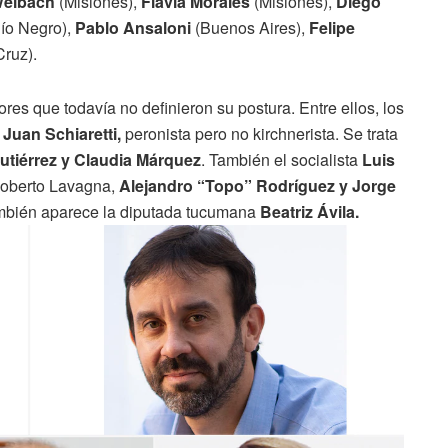
Welbach
(Misiones),
Flavia Morales
(Misiones),
Diego
ío Negro),
Pablo Ansaloni
(Buenos Aires),
Felipe
ruz).
es que todavía no definieron su postura. Entre ellos, los
r
Juan Schiaretti,
peronista pero no kirchnerista. Se trata
Gutiérrez y Claudia Márquez
. También el socialista
Luis
Roberto Lavagna,
Alejandro “Topo” Rodríguez y Jorge
mbién aparece la diputada tucumana
Beatriz Ávila.