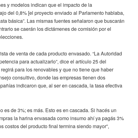
nes y modelos indican que el impacto de la
jo del 0,8% [el proyecto enviado al Parlamento hablaba,
asta básica”. Las mismas fuentes señalaron que buscarán
ntrario se caerán los dictámenes de comisión por el
elecciones.
rista de venta de cada producto envasado. “La Autoridad
tencia para actualizarlo”, dice el artículo 25 del
 regirá para los renovables y que no tiene que haber
onsejo consultivo, donde las empresas tienen dos
pañías indicaron que, al ser en cascada, la tasa efectiva
no es de 3%; es más. Esto es en cascada. Si hacés un
 compras la harina envasada como insumo ahí ya pagás 3%
s costos del producto final termina siendo mayor”,