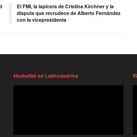
ó
El FMI, la lapicera de Cristina Kirchner y la
disputa que recrudece de Alberto Fernández
con la vicepresidenta
Hezbollah en Latinoamérica
I
Reproductor
Re
de
d
video
vi