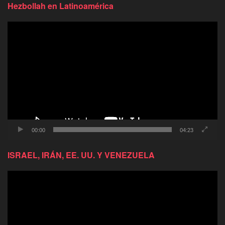
Hezbollah en Latinoamérica
Reproductor
de
video
00:00
04:23
ISRAEL, IRÁN, EE. UU. Y VENEZUELA
Reproductor
de
video