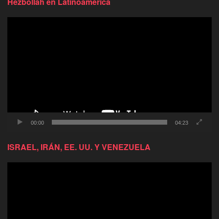
Hezbollah en Latinoamérica
Reproductor
de
video
00:00
04:23
ISRAEL, IRÁN, EE. UU. Y VENEZUELA
Reproductor
de
video