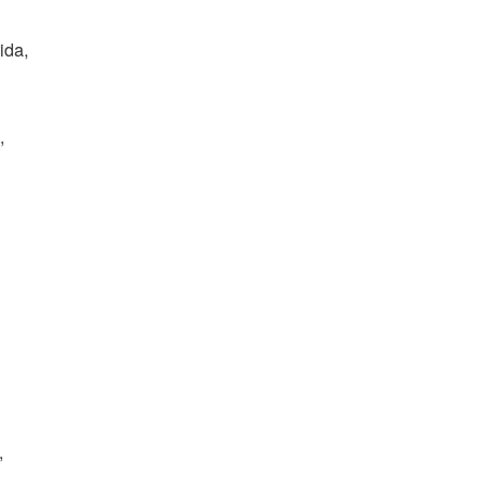
ida,
,
,