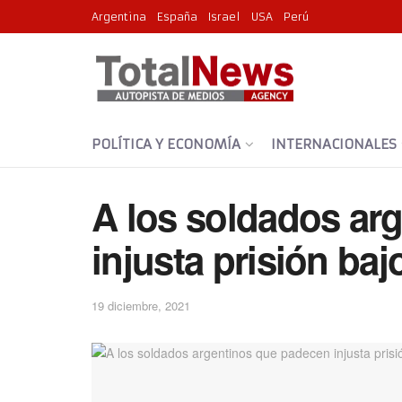
Argentina
España
Israel
USA
Perú
POLÍTICA Y ECONOMÍA
INTERNACIONALES
A los soldados ar
injusta prisión bajo
19 diciembre, 2021