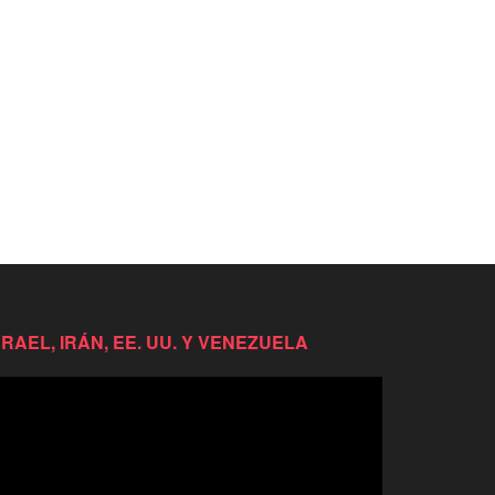
SRAEL, IRÁN, EE. UU. Y VENEZUELA
productor
e
deo