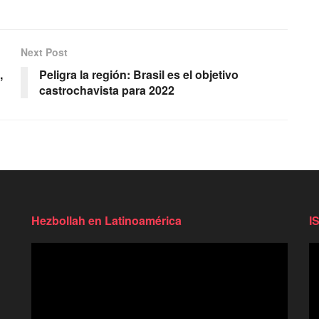
Next Post
,
Peligra la región: Brasil es el objetivo
castrochavista para 2022
Hezbollah en Latinoamérica
I
Reproductor
Re
de
d
video
vi