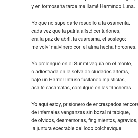
y en formoseña tarde me llamé Hermindo Luna.
Yo que no supe darle resuello a la osamenta,
cada vez que la patria alistó centuriones,
era la paz de abril, la cuaresma, el sosiego:
me volví malvinero con el alma hecha horcones.
Yo prolongué en el Sur mi vaquía en el monte,
o adiestrada en la selva de ciudades arteras,
bajé un Harrier intruso fusilando injusticias,
asalté casamatas, comulgué en las trincheras.
Yo aquí estoy, prisionero de encrespados rencor
de infernales venganzas sin bozal ni tabique,
de olvidos, desmemorias, fingimientos, agravios,
la juntura execrable del lodo bolchevique.