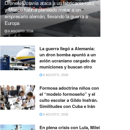
Drones: Ucrania ataca a un fabricante ruso
y Moscú habría planeado matar a un
empresario alemán, llevando la guerra a
Europa
6 AGOSTO, 2026
La guerra llegó a Alemania:
un dron bomba apuntó a un
avión ucraniano cargado de
municiones y buscan otro
6 AGOSTO, 2026
Formosa adoctrina niños con
el “modelo formoseño” y el
culto escolar a Gildo Insfrán.
Similitudes con Cuba e Irán
6 AGOSTO, 2026
En plena crisis con Lula, Milei