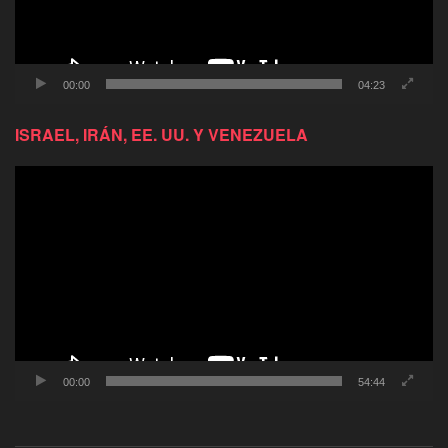
00:00
04:23
ISRAEL, IRÁN, EE. UU. Y VENEZUELA
Reproductor
de
video
00:00
54:44