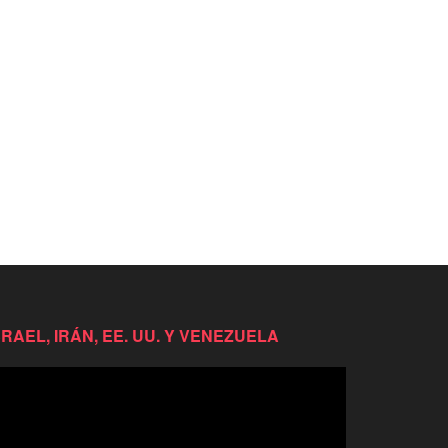
SRAEL, IRÁN, EE. UU. Y VENEZUELA
productor
e
deo