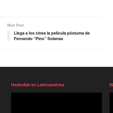
Next Post
Llega a los cines la película póstuma de
Fernando “Pino” Solanas
Hezbollah en Latinoamérica
I
Reproductor
Re
de
d
video
vi