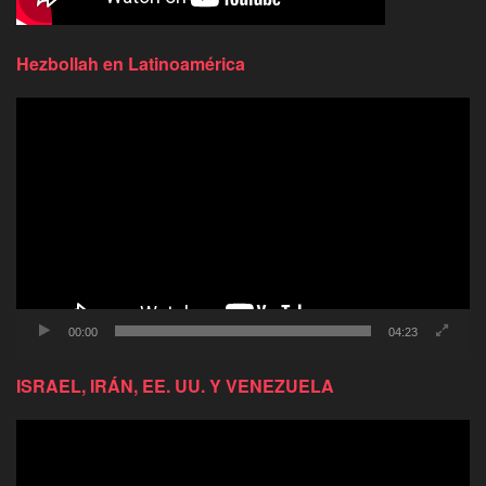
Hezbollah en Latinoamérica
Reproductor
de
video
00:00
04:23
ISRAEL, IRÁN, EE. UU. Y VENEZUELA
Reproductor
de
video