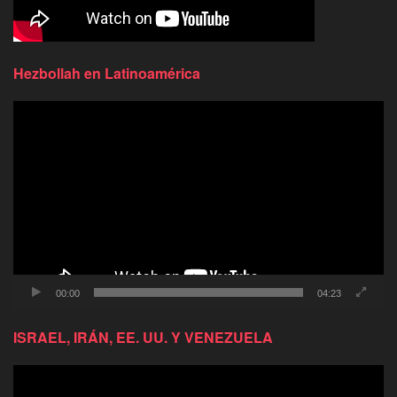
Hezbollah en Latinoamérica
Reproductor
de
video
00:00
04:23
ISRAEL, IRÁN, EE. UU. Y VENEZUELA
Reproductor
de