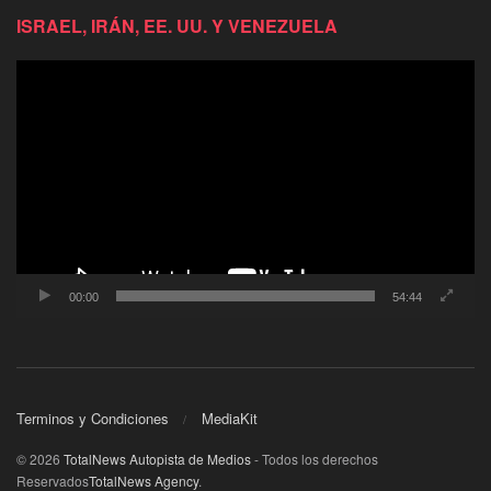
ISRAEL, IRÁN, EE. UU. Y VENEZUELA
Reproductor
de
video
00:00
54:44
Terminos y Condiciones
MediaKit
© 2026
TotalNews Autopista de Medios
- Todos los derechos
Reservados
TotalNews Agency
.