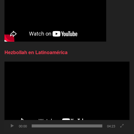
Hezbollah en Latinoamérica
Reproductor
de
video
00:00
04:23