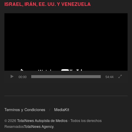
ISRAEL, IRÁN, EE. UU. Y VENEZUELA
Reproductor
de
video
00:00
54:44
Terminos y Condiciones
MediaKit
© 2026
TotalNews Autopista de Medios
- Todos los derechos
Reservados
TotalNews Agency
.