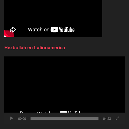
Hezbollah en Latinoamérica
Reproductor
de
video
00:00
04:23