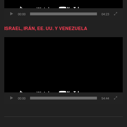
00:00
04:23
ISRAEL, IRÁN, EE. UU. Y VENEZUELA
Reproductor
de
video
00:00
54:44