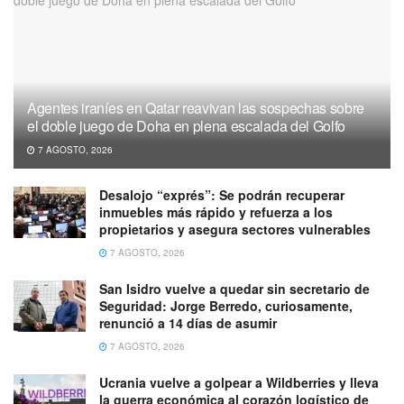
Agentes iraníes en Qatar reavivan las sospechas sobre
el doble juego de Doha en plena escalada del Golfo
7 AGOSTO, 2026
Desalojo “exprés”: Se podrán recuperar
inmuebles más rápido y refuerza a los
propietarios y asegura sectores vulnerables
7 AGOSTO, 2026
San Isidro vuelve a quedar sin secretario de
Seguridad: Jorge Berredo, curiosamente,
renunció a 14 días de asumir
7 AGOSTO, 2026
Ucrania vuelve a golpear a Wildberries y lleva
la guerra económica al corazón logístico de