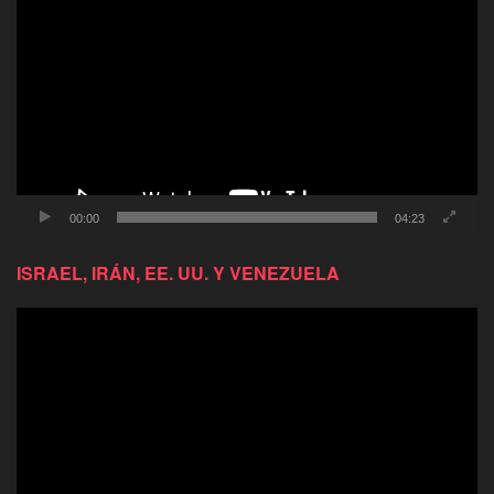
de
video
00:00
04:23
ISRAEL, IRÁN, EE. UU. Y VENEZUELA
Reproductor
de
video