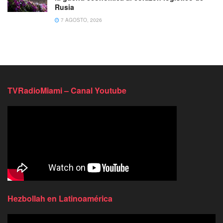
Rusia
7 AGOSTO, 2026
TVRadioMiami – Canal Youtube
Hezbollah en Latinoamérica
Reproductor