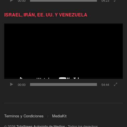
00:00
04:23
ISRAEL, IRÁN, EE. UU. Y VENEZUELA
Reproductor
de
video
00:00
54:44
Terminos y Condiciones
MediaKit
© 2026
TotalNews Autopista de Medios
- Todos los derechos