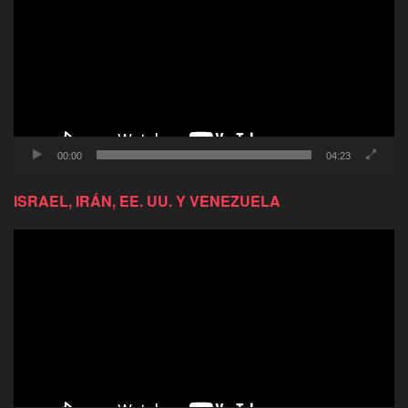
video
00:00
04:23
ISRAEL, IRÁN, EE. UU. Y VENEZUELA
Reproductor
de
video