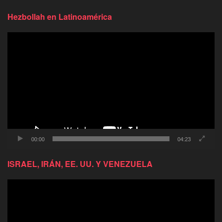
Hezbollah en Latinoamérica
Reproductor
de
video
00:00
04:23
ISRAEL, IRÁN, EE. UU. Y VENEZUELA
Reproductor
de
video