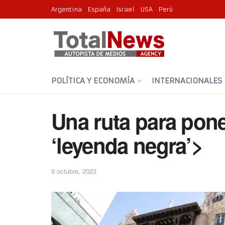
Argentina
España
Israel
USA
Perú
POLÍTICA Y ECONOMÍA
INTERNACIONALES
Una ruta para pone
‘leyenda negra’>
9 octubre, 2023