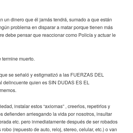
an un dinero que él jamás tendrá, sumado a que están
ngún problema en disparar a matar porque tienen más
e debe pensar que reaccionar como Policía y actuar le
 termine muerto.
l que se señaló y estigmatizó a las FUERZAS DEL
y al delincuente quien es SIN DUDAS ES EL
ememos.
dad, instalar estos “axiomas” , creerlos, repetirlos y
s defienden arriesgando la vida por nosotros, insultar
iberada etc. pero inmediatamente después de ser robados
robo (repuesto de auto, reloj, stereo, celular, etc.) o van