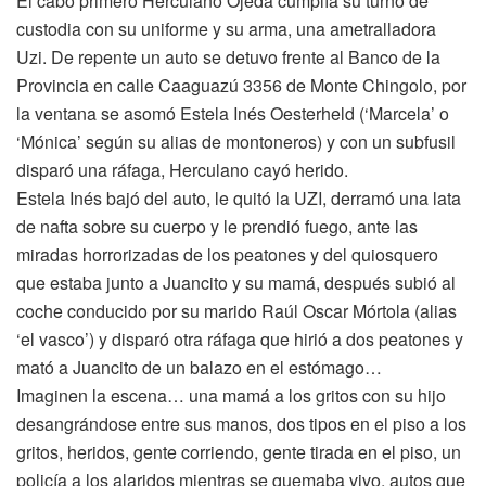
El cabo primero Herculano Ojeda cumplía su turno de
custodia con su uniforme y su arma, una ametralladora
Uzi. De repente un auto se detuvo frente al Banco de la
Provincia en calle Caaguazú 3356 de Monte Chingolo, por
la ventana se asomó Estela Inés Oesterheld (‘Marcela’ o
‘Mónica’ según su alias de montoneros) y con un subfusil
disparó una ráfaga, Herculano cayó herido.
Estela Inés bajó del auto, le quitó la UZI, derramó una lata
de nafta sobre su cuerpo y le prendió fuego, ante las
miradas horrorizadas de los peatones y del quiosquero
que estaba junto a Juancito y su mamá, después subió al
coche conducido por su marido Raúl Oscar Mórtola (alias
‘el vasco’) y disparó otra ráfaga que hirió a dos peatones y
mató a Juancito de un balazo en el estómago…
Imaginen la escena… una mamá a los gritos con su hijo
desangrándose entre sus manos, dos tipos en el piso a los
gritos, heridos, gente corriendo, gente tirada en el piso, un
policía a los alaridos mientras se quemaba vivo, autos que