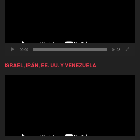
00:00
04:23
ISRAEL, IRÁN, EE. UU. Y VENEZUELA
Reproductor
de
video