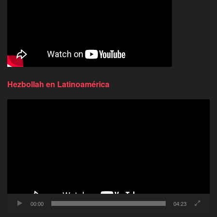
Hezbollah en Latinoamérica
Reproductor
de
video
00:00
04:23