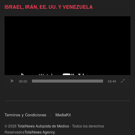
ISRAEL, IRÁN, EE. UU. Y VENEZUELA
Reproductor
de
video
00:00
54:44
Terminos y Condiciones
MediaKit
© 2026
TotalNews Autopista de Medios
- Todos los derechos
Reservados
TotalNews Agency
.