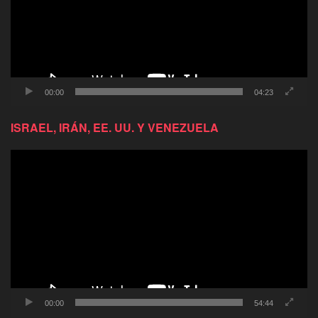
00:00
04:23
ISRAEL, IRÁN, EE. UU. Y VENEZUELA
Reproductor
de
video
00:00
54:44