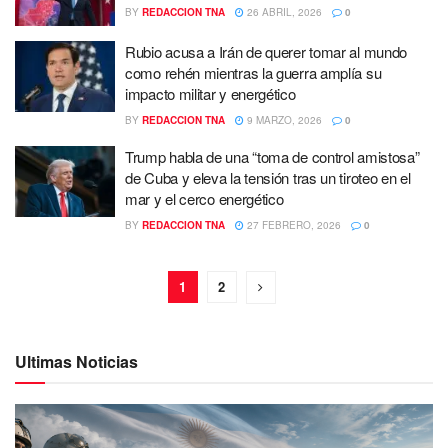
BY
REDACCION TNA
26 ABRIL, 2026
0
Rubio acusa a Irán de querer tomar al mundo
como rehén mientras la guerra amplía su
impacto militar y energético
BY
REDACCION TNA
9 MARZO, 2026
0
Trump habla de una “toma de control amistosa”
de Cuba y eleva la tensión tras un tiroteo en el
mar y el cerco energético
BY
REDACCION TNA
27 FEBRERO, 2026
0
1
2
Ultimas Noticias