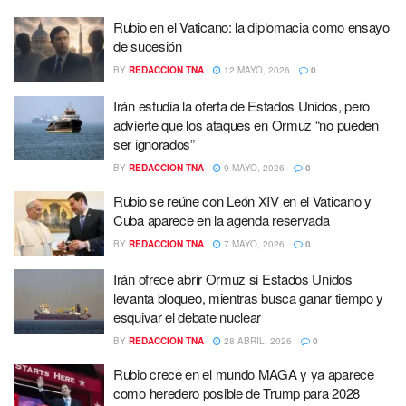
Rubio en el Vaticano: la diplomacia como ensayo
de sucesión
BY
REDACCION TNA
12 MAYO, 2026
0
Irán estudia la oferta de Estados Unidos, pero
advierte que los ataques en Ormuz “no pueden
ser ignorados”
BY
REDACCION TNA
9 MAYO, 2026
0
Rubio se reúne con León XIV en el Vaticano y
Cuba aparece en la agenda reservada
BY
REDACCION TNA
7 MAYO, 2026
0
Irán ofrece abrir Ormuz si Estados Unidos
levanta bloqueo, mientras busca ganar tiempo y
esquivar el debate nuclear
BY
REDACCION TNA
28 ABRIL, 2026
0
Rubio crece en el mundo MAGA y ya aparece
como heredero posible de Trump para 2028