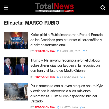
Etiqueta:
MARCO RUBIO
Keiko pidió a Rubio incorporar a Perú al Escudo
de las Américas para enfrentar al narcotráfico y
el crimen transnacional
BY
REDACCION TNA
2 AGOSTO, 2026
0
Trump y Netanyahu recompusieron el diálogo,
sobre diferencias por la guerra, la negociación
con Irán y el futuro de Medio Oriente
BY
REDACCION TNA
28 JULIO, 2026
0
Putin amenaza con nuevos ataques contra Kyiv
y extiende la advertencia a las misiones
diplomáticas. El misil con capacidad nuclear
utilizado.
BY
REDACCION TNA
25 MAYO, 2026
0