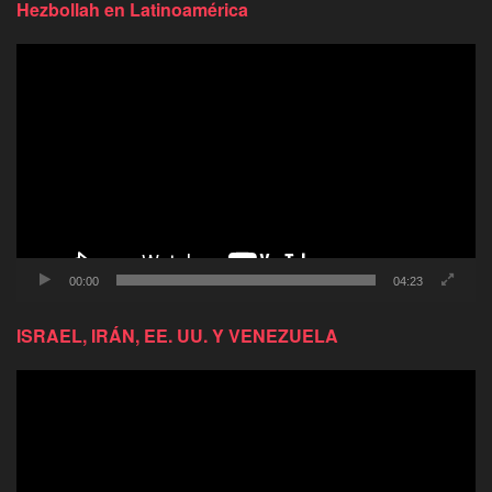
Hezbollah en Latinoamérica
Reproductor
de
video
00:00
04:23
ISRAEL, IRÁN, EE. UU. Y VENEZUELA
Reproductor
de
video