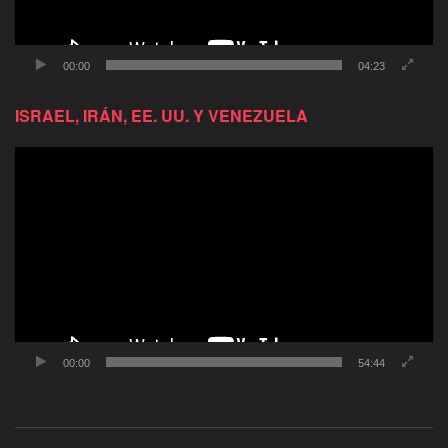
00:00
04:23
ISRAEL, IRÁN, EE. UU. Y VENEZUELA
Reproductor
de
video
00:00
54:44