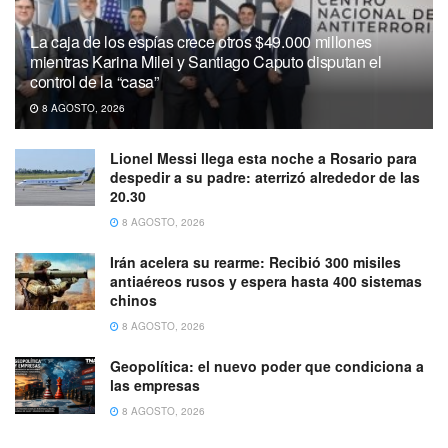
La caja de los espías crece otros $49.000 millones
mientras Karina Milei y Santiago Caputo disputan el
control de la “casa”
8 AGOSTO, 2026
Lionel Messi llega esta noche a Rosario para
despedir a su padre: aterrizó alrededor de las
20.30
8 AGOSTO, 2026
Irán acelera su rearme: Recibió 300 misiles
antiaéreos rusos y espera hasta 400 sistemas
chinos
8 AGOSTO, 2026
Geopolítica: el nuevo poder que condiciona a
las empresas
8 AGOSTO, 2026