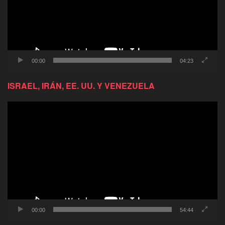
00:00
04:23
ISRAEL, IRÁN, EE. UU. Y VENEZUELA
Reproductor
de
video
00:00
54:44