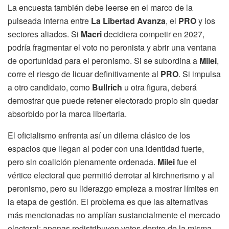
La encuesta también debe leerse en el marco de la
pulseada interna entre
La Libertad Avanza
, el
PRO
y los
sectores aliados. Si
Macri
decidiera competir en 2027,
podría fragmentar el voto no peronista y abrir una ventana
de oportunidad para el peronismo. Si se subordina a
Milei
,
corre el riesgo de licuar definitivamente al
PRO
. Si impulsa
a otro candidato, como
Bullrich
u otra figura, deberá
demostrar que puede retener electorado propio sin quedar
absorbido por la marca libertaria.
El oficialismo enfrenta así un dilema clásico de los
espacios que llegan al poder con una identidad fuerte,
pero sin coalición plenamente ordenada.
Milei
fue el
vértice electoral que permitió derrotar al kirchnerismo y al
peronismo, pero su liderazgo empieza a mostrar límites en
la etapa de gestión. El problema es que las alternativas
más mencionadas no amplían sustancialmente el mercado
electoral: apenas redistribuyen votos dentro de la misma