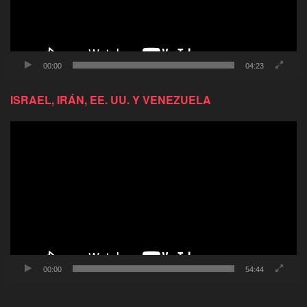
00:00
04:23
ISRAEL, IRÁN, EE. UU. Y VENEZUELA
Reproductor
de
video
00:00
54:44