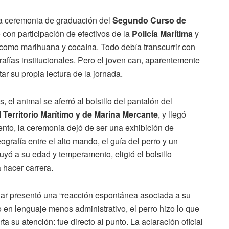
la ceremonia de graduación del
Segundo Curso de
o con participación de efectivos de la
Policía Marítima
y
como marihuana y cocaína. Todo debía transcurrir con
afías institucionales. Pero el joven can, aparentemente
r su propia lectura de la jornada.
, el animal se aferró al bolsillo del pantalón del
l Territorio Marítimo y de Marina Mercante
, y llegó
ento, la ceremonia dejó de ser una exhibición de
grafía entre el alto mando, el guía del perro y un
buyó a su edad y temperamento, eligió el bolsillo
 hacer carrera.
lar presentó una “reacción espontánea asociada a su
 en lenguaje menos administrativo, el perro hizo lo que
 su atención: fue directo al punto. La aclaración oficial