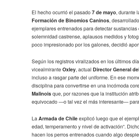
El hecho ocurrió el pasado
7 de mayo
, durante 
Formación de Binomios Caninos
, desarrollad
ejemplares entrenados para detectar sustancias 
solemnidad castrense, aplausos medidos y fotogr
poco impresionado por los galones, decidió aporta
Según los registros viralizados en los últimos días
vicealmirante
Oxley
, actual
Director General de
incluso a rasgar parte del uniforme. En ese mom
disciplina para convertirse en una incómoda coreo
Malinois
que, por razones que la institución atri
equivocado —o tal vez el más interesante— para
La
Armada de Chile
explicó luego que el ejemp
edad, temperamento y nivel de activación”. Dicho
hacen los perros entrenados cuando algo despierta