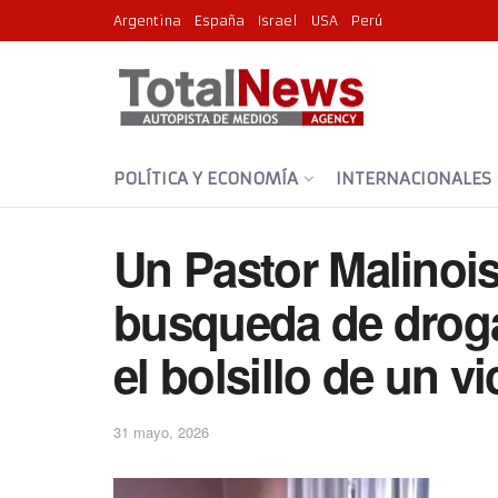
Argentina
España
Israel
USA
Perú
POLÍTICA Y ECONOMÍA
INTERNACIONALES
Un Pastor Malinois
busqueda de droga
el bolsillo de un v
31 mayo, 2026