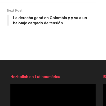
Next Post
La derecha ganó en Colombia y y va a un
balotaje cargado de tensión
Hezbollah en Latinoamérica
I
Reproductor
Re
de
d
video
vi