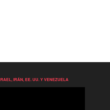
SRAEL, IRÁN, EE. UU. Y VENEZUELA
productor
e
deo