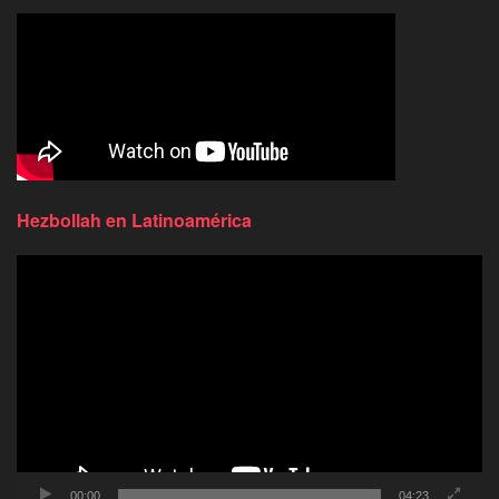
Hezbollah en Latinoamérica
Reproductor
de
video
00:00
04:23