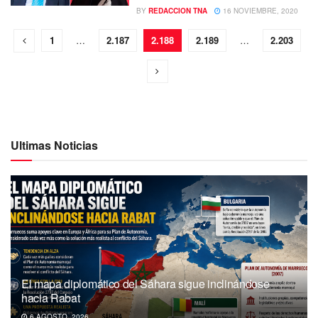
BY
REDACCION TNA
16 NOVIEMBRE, 2020
1
…
2.187
2.188
2.189
…
2.203
Ultimas Noticias
El mapa diplomático del Sáhara sigue inclinándose
hacia Rabat
6 AGOSTO, 2026