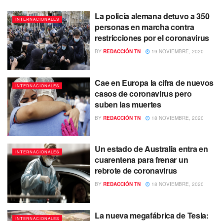
La policía alemana detuvo a 350
INTERNACIONALES
personas en marcha contra
restricciones por el coronavirus
BY
REDACCIÓN TN
19 NOVIEMBRE, 2020
Cae en Europa la cifra de nuevos
INTERNACIONALES
casos de coronavirus pero
suben las muertes
BY
REDACCIÓN TN
18 NOVIEMBRE, 2020
Un estado de Australia entra en
INTERNACIONALES
cuarentena para frenar un
rebrote de coronavirus
BY
REDACCIÓN TN
18 NOVIEMBRE, 2020
La nueva megafábrica de Tesla:
INTERNACIONALES