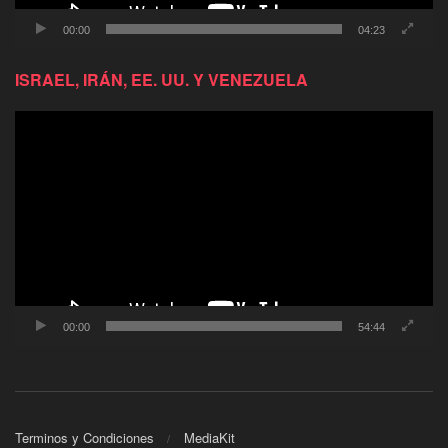
00:00
04:23
ISRAEL, IRÁN, EE. UU. Y VENEZUELA
Reproductor
de
video
00:00
54:44
Terminos y Condiciones
MediaKit