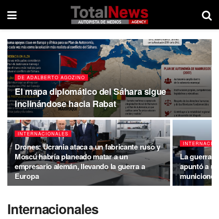
DE ADALBERTO AGOZINO
El mapa diplomático del Sáhara sigue
inclinándose hacia Rabat
INTERNACIONALES
INTERNACIO
Drones: Ucrania ataca a un fabricante ruso y
Moscú habría planeado matar a un
La guerra l
empresario alemán, llevando la guerra a
apuntó a un
Europa
municiones
Internacionales