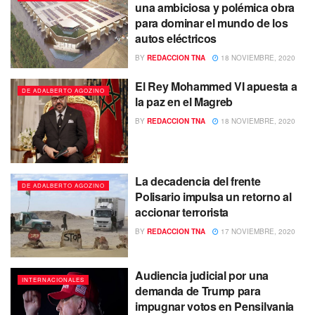
una ambiciosa y polémica obra
para dominar el mundo de los
autos eléctricos
BY
REDACCION TNA
18 NOVIEMBRE, 2020
El Rey Mohammed VI apuesta a
DE ADALBERTO AGOZINO
la paz en el Magreb
BY
REDACCION TNA
18 NOVIEMBRE, 2020
La decadencia del frente
DE ADALBERTO AGOZINO
Polisario impulsa un retorno al
accionar terrorista
BY
REDACCION TNA
17 NOVIEMBRE, 2020
Audiencia judicial por una
INTERNACIONALES
demanda de Trump para
impugnar votos en Pensilvania