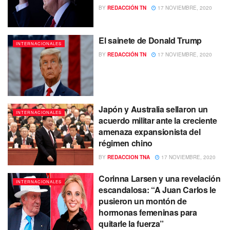
BY
REDACCIÓN TN
17 NOVIEMBRE, 2020
El sainete de Donald Trump
INTERNACIONALES
BY
REDACCIÓN TN
17 NOVIEMBRE, 2020
Japón y Australia sellaron un
INTERNACIONALES
acuerdo militar ante la creciente
amenaza expansionista del
régimen chino
BY
REDACCION TNA
17 NOVIEMBRE, 2020
Corinna Larsen y una revelación
INTERNACIONALES
escandalosa: “A Juan Carlos le
pusieron un montón de
hormonas femeninas para
quitarle la fuerza”