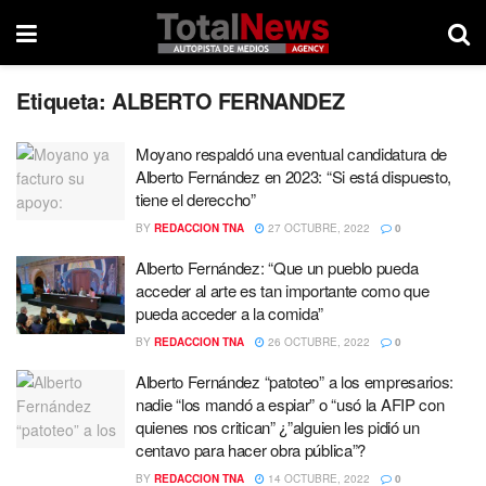
Etiqueta:
ALBERTO FERNANDEZ
Moyano respaldó una eventual candidatura de
Alberto Fernández en 2023: “Si está dispuesto,
tiene el dereccho”
BY
REDACCION TNA
27 OCTUBRE, 2022
0
Alberto Fernández: “Que un pueblo pueda
acceder al arte es tan importante como que
pueda acceder a la comida”
BY
REDACCION TNA
26 OCTUBRE, 2022
0
Alberto Fernández “patoteo” a los empresarios:
nadie “los mandó a espiar” o “usó la AFIP con
quienes nos critican” ¿”alguien les pidió un
centavo para hacer obra pública”?
BY
REDACCION TNA
14 OCTUBRE, 2022
0