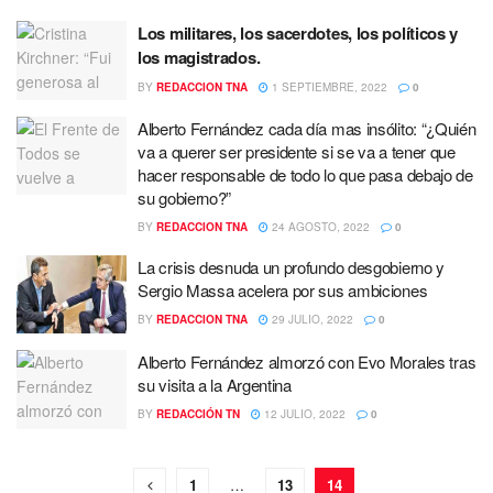
Los militares, los sacerdotes, los políticos y
los magistrados
.
BY
REDACCION TNA
1 SEPTIEMBRE, 2022
0
Alberto Fernández cada día mas insólito: “¿Quién
va a querer ser presidente si se va a tener que
hacer responsable de todo lo que pasa debajo de
su gobierno?”
BY
REDACCION TNA
24 AGOSTO, 2022
0
La crisis desnuda un profundo desgobierno y
Sergio Massa acelera por sus ambiciones
BY
REDACCION TNA
29 JULIO, 2022
0
Alberto Fernández almorzó con Evo Morales tras
su visita a la Argentina
BY
REDACCIÓN TN
12 JULIO, 2022
0
1
…
13
14