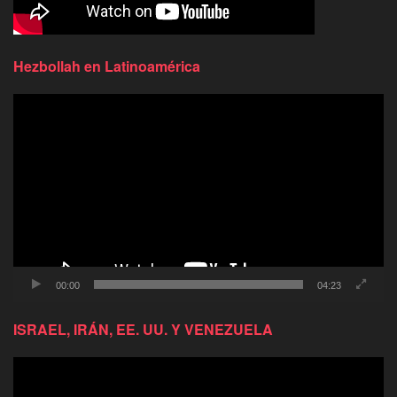
Hezbollah en Latinoamérica
Reproductor
de
video
00:00
04:23
ISRAEL, IRÁN, EE. UU. Y VENEZUELA
Reproductor
de