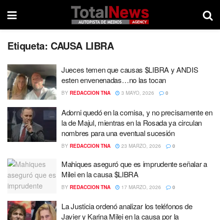
Etiqueta:
CAUSA LIBRA
Jueces temen que causas $LIBRA y ANDIS
esten envenenadas…no las tocan
BY
REDACCION TNA
3 MAYO, 2026
0
Adorni quedó en la cornisa, y no precisamente en
la de Majul, mientras en la Rosada ya circulan
nombres para una eventual sucesión
BY
REDACCION TNA
23 MARZO, 2026
0
Mahiques aseguró que es imprudente señalar a
Milei en la causa $LIBRA
BY
REDACCION TNA
17 MARZO, 2026
0
La Justicia ordenó analizar los teléfonos de
Javier y Karina Milei en la causa por la