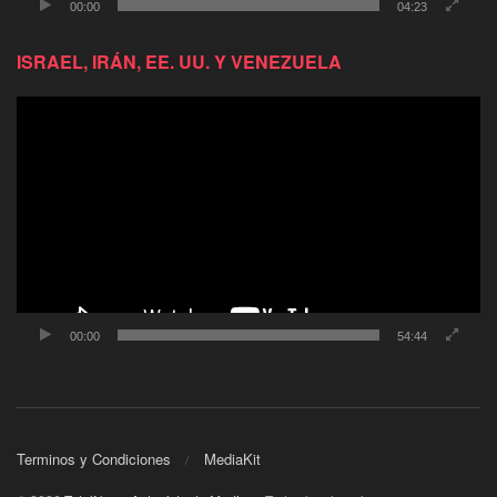
00:00
04:23
ISRAEL, IRÁN, EE. UU. Y VENEZUELA
Reproductor
de
video
00:00
54:44
Terminos y Condiciones
MediaKit