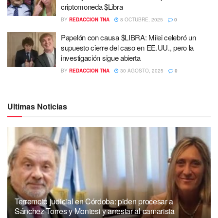
criptomoneda $Libra
BY
REDACCION TNA
8 OCTUBRE, 2025
0
Papelón con causa $LIBRA: Milei celebró un
supuesto cierre del caso en EE.UU., pero la
investigación sigue abierta
BY
REDACCION TNA
30 AGOSTO, 2025
0
Ultimas Noticias
Terremoto judicial en Córdoba: piden procesar a
Sánchez Torres y Montesi y arrestar al camarista