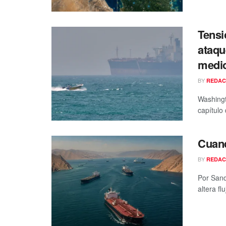
Tensi
ataqu
medio
BY
REDAC
Washing
capítulo 
Cuand
BY
REDAC
Por Sand
altera fl