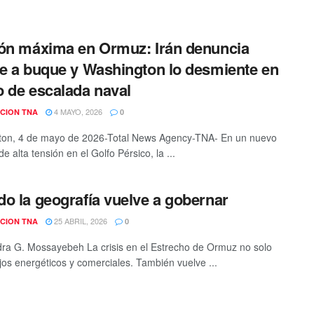
ón máxima en Ormuz: Irán denuncia
e a buque y Washington lo desmiente en
 de escalada naval
4 MAYO, 2026
CION TNA
0
ton, 4 de mayo de 2026-Total News Agency-TNA- En un nuevo
de alta tensión en el Golfo Pérsico, la ...
o la geografía vuelve a gobernar
25 ABRIL, 2026
CION TNA
0
ra G. Mossayebeh La crisis en el Estrecho de Ormuz no solo
ujos energéticos y comerciales. También vuelve ...