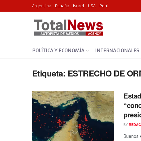
Argentina
España
Israel
USA
Perú
POLÍTICA Y ECONOMÍA
INTERNACIONALES
Etiqueta:
ESTRECHO DE OR
Estad
“conc
presi
BY
REDAC
Buenos A