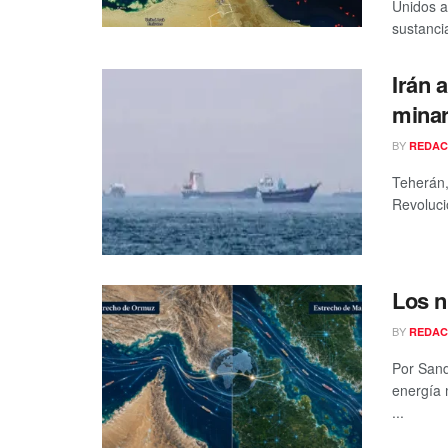
Unidos a
sustancia
Irán 
minar
BY
REDAC
Teherán
Revolucio
Los n
BY
REDAC
Por Sand
energía 
...