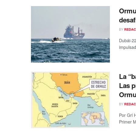
Ormuz
desaf
BY
REDAC
Dubái-22
impulsad
La “b
Las p
Ormuz
BY
REDAC
Por Grl 
Primer M