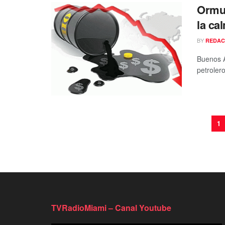
Ormuz
la ca
BY
REDAC
Buenos A
petroler
1
TVRadioMiami – Canal Youtube