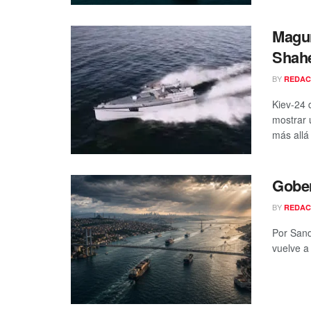
Magur
Shahe
BY
REDAC
Kiev-24 
mostrar 
más allá 
Gober
BY
REDAC
Por Sand
vuelve a