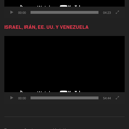
00:00
04:23
ISRAEL, IRÁN, EE. UU. Y VENEZUELA
Reproductor
de
video
00:00
54:44