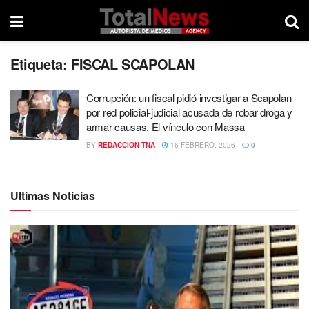
Etiqueta:
FISCAL SCAPOLAN
Corrupción: un fiscal pidió investigar a Scapolan
por red policial-judicial acusada de robar droga y
armar causas. El vínculo con Massa
BY
REDACCION TNA
16 FEBRERO, 2026
0
Ultimas Noticias