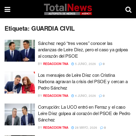
Etiqueta:
GUARDIA CIVIL
Sánchez negó “tres veces” conocer las
andanzas de Leire Díez, pero el caso ya golpea
al corazón del PSOE
BY
REDACCION TNA
5 JUNIO, 2026
0
Los mensajes de Leire Díez con Cristina
Narbona agravan la crisis del PSOE y cercan a
Pedro Sánchez
BY
REDACCION TNA
4 JUNIO, 2026
0
Corrupción: La UCO entró en Ferraz y el caso
Leire Díez golpea al corazón del PSOE de Pedro
Sánchez
BY
REDACCION TNA
28 MAYO, 2026
0