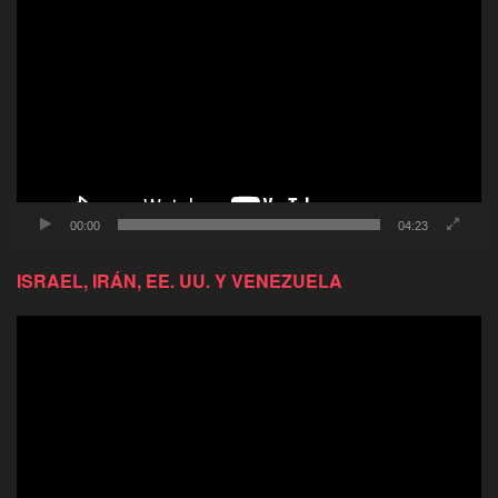
de
video
00:00
04:23
ISRAEL, IRÁN, EE. UU. Y VENEZUELA
Reproductor
de
video