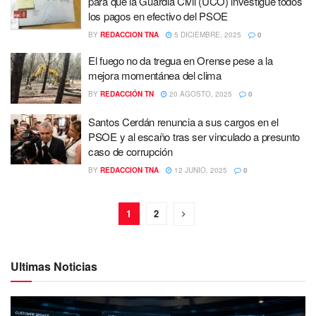
para que la Guardia Civil (UCO) investigue todos
los pagos en efectivo del PSOE
BY
REDACCION TNA
5 DICIEMBRE, 2025
0
El fuego no da tregua en Orense pese a la
mejora momentánea del clima
BY
REDACCIÓN TN
20 AGOSTO, 2025
0
Santos Cerdán renuncia a sus cargos en el
PSOE y al escaño tras ser vinculado a presunto
caso de corrupción
BY
REDACCION TNA
12 JUNIO, 2025
0
1
2
Ultimas Noticias