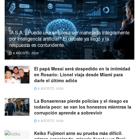
IA S.A: ¿Puede una empresa ser manejada íntegramente
por inteligencia artificial? El debate ya llegó y la
respuesta es contundente.
8 AGOSTO, 2026
El papá Messi será despedido en la intimidad
en Rosario: Lionel viaja desde Miami para
darle el último adiós
8 AGOSTO, 2026
La Bonaerense pierde policías y el riesgo es
todavía peor: se van los honestos mientras la
corrupción aprende a sobrevivir
8 AGOSTO, 2026
Keiko Fujimori ante su prueba más difícil:
crimen organizado, minería ilegal y un Perú