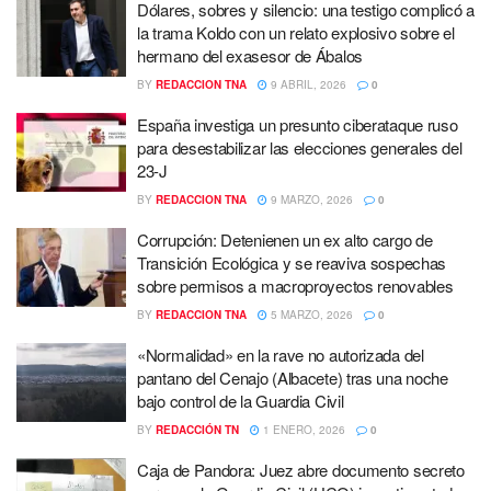
Dólares, sobres y silencio: una testigo complicó a
la trama Koldo con un relato explosivo sobre el
hermano del exasesor de Ábalos
BY
REDACCION TNA
9 ABRIL, 2026
0
España investiga un presunto ciberataque ruso
para desestabilizar las elecciones generales del
23-J
BY
REDACCION TNA
9 MARZO, 2026
0
Corrupción: Detenienen un ex alto cargo de
Transición Ecológica y se reaviva sospechas
sobre permisos a macroproyectos renovables
BY
REDACCION TNA
5 MARZO, 2026
0
«Normalidad» en la rave no autorizada del
pantano del Cenajo (Albacete) tras una noche
bajo control de la Guardia Civil
BY
REDACCIÓN TN
1 ENERO, 2026
0
Caja de Pandora: Juez abre documento secreto