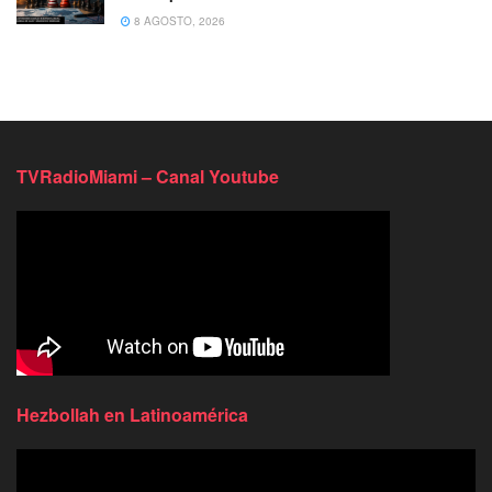
8 AGOSTO, 2026
TVRadioMiami – Canal Youtube
Hezbollah en Latinoamérica
Reproductor
de