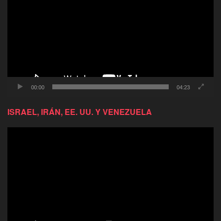
video
00:00
04:23
ISRAEL, IRÁN, EE. UU. Y VENEZUELA
Reproductor
de
video