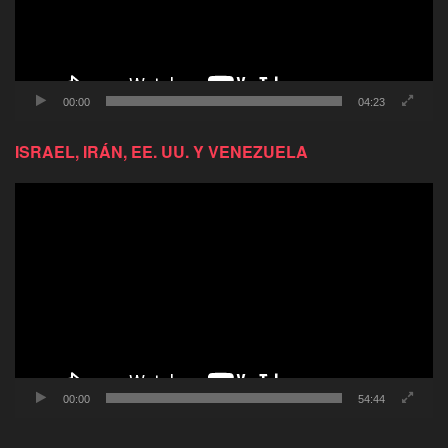
00:00
04:23
ISRAEL, IRÁN, EE. UU. Y VENEZUELA
Reproductor
de
video
00:00
54:44