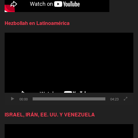
Hezbollah en Latinoamérica
Reproductor
de
video
00:00
04:23
ISRAEL, IRÁN, EE. UU. Y VENEZUELA
Reproductor
de