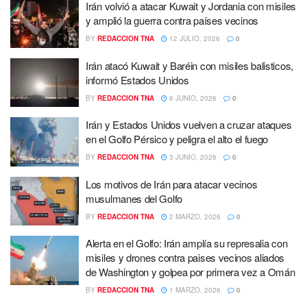
Irán volvió a atacar Kuwait y Jordania con misiles
y amplió la guerra contra países vecinos
BY
REDACCION TNA
12 JULIO, 2026
0
Irán atacó Kuwait y Baréin con misiles balisticos,
informó Estados Unidos
BY
REDACCION TNA
6 JUNIO, 2026
0
Irán y Estados Unidos vuelven a cruzar ataques
en el Golfo Pérsico y peligra el alto el fuego
BY
REDACCION TNA
3 JUNIO, 2026
0
Los motivos de Irán para atacar vecinos
musulmanes del Golfo
BY
REDACCION TNA
2 MARZO, 2026
0
Alerta en el Golfo: Irán amplía su represalia con
misiles y drones contra paises vecinos aliados
de Washington y golpea por primera vez a Omán
BY
REDACCION TNA
1 MARZO, 2026
0