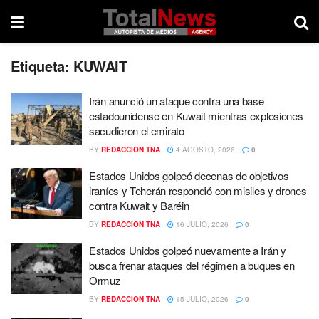
Etiqueta:
KUWAIT
Irán anunció un ataque contra una base
estadounidense en Kuwait mientras explosiones
sacudieron el emirato
BY
REDACCION TNA
4 AGOSTO, 2026
0
Estados Unidos golpeó decenas de objetivos
iraníes y Teherán respondió con misiles y drones
contra Kuwait y Baréin
BY
REDACCION TNA
16 JULIO, 2026
0
Estados Unidos golpeó nuevamente a Irán y
busca frenar ataques del régimen a buques en
Ormuz
BY
REDACCION TNA
15 JULIO, 2026
0